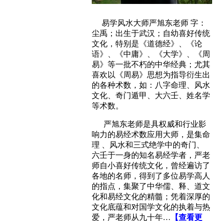
易学风水大师严旭东老师 字：
尘禹；出生于武汉；自幼喜好传统
文化，特别是《道德经》、《论
语》、《中庸》、《大学》、《周
易》等一批不朽的中华经典；
尤其
喜欢以《周易》思想为指导衍生出
的各种术数，如：八字命理、风水
文化、奇门遁甲、大六壬、姓名学
等术数。
严旭东老师是具权威和行业影
响力的易经术数应用大师，是集命
理 、风水和三式绝学中的奇门、
六壬于一身的知名易经学者，严老
师自小喜好传统文化，曾经遍访了
各地的名师，得到了多位易学高人
的指点，集聚了中华儒、释、道文
化和易经文化的精髓；凭着深厚的
文化底蕴和对国学文化的执着与热
爱，严老师从九十年
…
【查看更