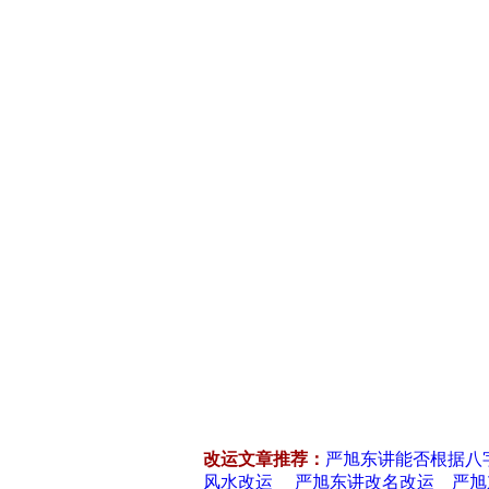
改运文章推荐：
严旭东讲能否根据八
风水改运
严旭东讲改名改运
严旭