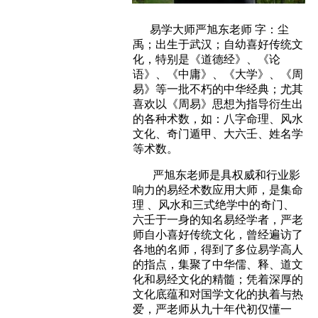
易学大师严旭东老师 字：尘
禹；出生于武汉；自幼喜好传统文
化，特别是《道德经》、《论
语》、《中庸》、《大学》、《周
易》等一批不朽的中华经典；
尤其
喜欢以《周易》思想为指导衍生出
的各种术数，如：八字命理、风水
文化、奇门遁甲、大六壬、姓名学
等术数。
严旭东老师是具权威和行业影
响力的易经术数应用大师，是集命
理 、风水和三式绝学中的奇门、
六壬于一身的知名易经学者，严老
师自小喜好传统文化，曾经遍访了
各地的名师，得到了多位易学高人
的指点，集聚了中华儒、释、道文
化和易经文化的精髓；凭着深厚的
文化底蕴和对国学文化的执着与热
爱，严老师从九十年代初仅懂一