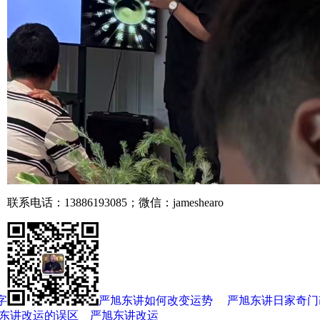
联系电话：13886193085；微信：jameshearo
字和风水改变运势
严旭东讲如何改变运势
严旭东讲日家奇门
东讲改运的误区
严旭东讲改运