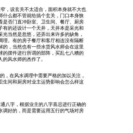
窄，设玄关不太适合，面积本身就不大也
师什么都不管就给搞个玄关，门口本身狭
看是否门直冲卧室、卫生间、餐厅、厨房
子有的还设计一个天井，天井本是采光和
采光当然是忽悠，还弄出来许多的缺角，
调理。有的房子餐厅和客厅相连没有隔断
解的，当然也有一些水货风水师会在这里
球的摆件进行所谓的部阵，买乱七八糟的
人的风水师的杰作了。
的，在风水调理中需要严格的加以关注，
卫生间和厨房对业主运势影响会怎么样这
通八字，根据业主的八字喜忌进行正确的
水调好的，而是需要运用五行的气场对房