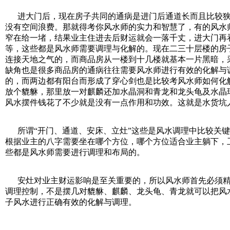
进大门后，现在房子共同的通病是进门后通道长而且比较狭
没有空间浪费。那就得考你风水师的实力和智慧了，有的风水
窄在给一堵，结果业主住进去后财运就会一落千丈，进大门再
等，这些都是风水师需要调理与化解的。现在二三十层楼的房
连接天地之气的，而商品房从一楼到十几楼就基本一片黑暗，
缺角也是很多商品房的通病往往需要风水师进行有效的化解与
的，而两边都有阳台而形成了穿心剑也是比较考风水师如何化
放个貔貅，那里放一对麒麟还加水晶洞和青龙和龙头龟及水晶
风水摆件钱花了不少就是没有一点作用和功效。这就是水货坑
所谓“开门、通道、安床、立灶”这些是风水调理中比较关键
根据业主的八字需要坐在哪个方位，哪个方位适合业主躺下，
些都是风水师需要进行调理和布局的。
安灶对业主财运影响是至关重要的，所以风水师首先必须精
调理控制，不是摆几对貔貅、麒麟、龙头龟、青龙就可以把风
子风水进行正确有效的化解与调理。